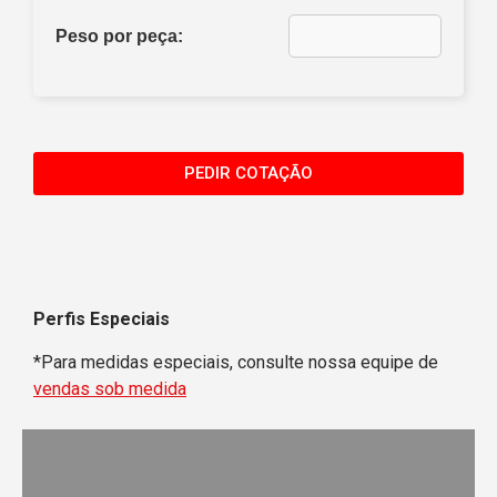
38,10
1 1/2'
Peso por peça:
39,69
1 9/16'
41,27
1 5/8'
44,45
1 3/4'
PEDIR COTAÇÃO
47,62
1 7/8'
50,80
2'
52,39
2 1/16'
Perfis Especiais
53,97
2 1/8'
*Para medidas especiais, consulte nossa equipe de
57,15
2 1/4'
vendas sob medida
58,74
2 5/16'
60,32
2 3/8'