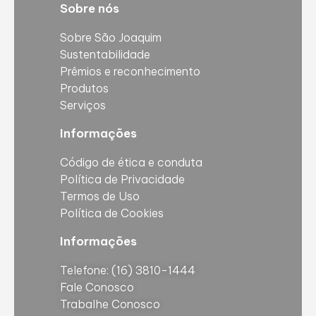
Sobre nós
63,50
2 1/2'
Sobre São Joaquim
66,67
2 5/8'
Sustentabilidade
76,20
3'
Prêmios e reconhecimento
Produtos
79,38
3 1/8'
Serviços
82,55
3 1/4'
Informações
85,73
3 3/8'
Código de ética e conduta
Política de Privacidade
88,90
3 1/2'
Termos de Uso
95,25
3 3/4'
Política de Cookies
103,20
4 1/16'
Informações
104,78
4 1/8'
Telefone: (16) 3810-1444
Fale Conosco
Trabalhe Conosco