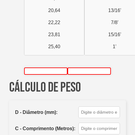
20,64
13/16'
22,22
7/8'
23,81
15/16'
25,40
1'
26,99
1 1/16'
28,57
1 1/8'
CÁLCULO DE PESO
30,16
1 3/16'
31,75
1 1/4'
33,34
1 5/16'
D - Diâmetro (mm):
34,92
1 3/8'
C - Comprimento (Metros):
36,51
1 7/16'